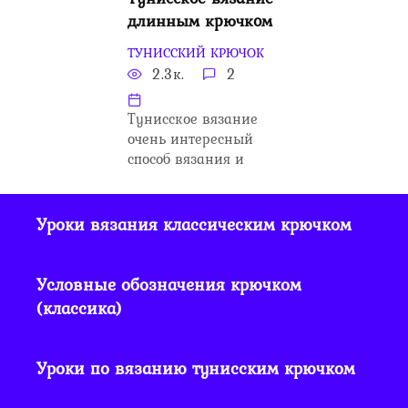
длинным крючком
ТУНИССКИЙ КРЮЧОК
2.3к.
2
Тунисское вязание
очень интересный
способ вязания и
Уроки вязания классическим крючком
Условные обозначения крючком
(классика)
Уроки по вязанию тунисским крючком