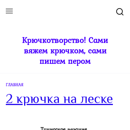
Перейти
к
содержанию
Крючкотворство! Сами
вяжем крючком, сами
пишем пером
ГЛАВНАЯ
2 крючка на леске
Тунисское вязание