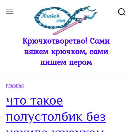
Перейти
к
содержанию
Крючкотворство! Сами
вяжем крючком, сами
пишем пером
ГЛАВНАЯ
что такое
полустолбик без