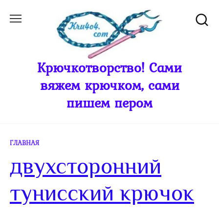
Перейти
к
содержанию
Крючкотворство! Сами
вяжем крючком, сами
пишем пером
ГЛАВНАЯ
двухсторонний
тунисский крючок