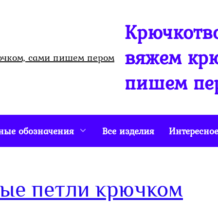
Крючкотво
вяжем крю
пишем пе
ные обозначения
Все изделия
Интересно
ные петли крючком