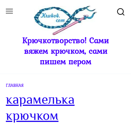
Перейти
к
содержанию
Крючкотворство! Сами
вяжем крючком, сами
пишем пером
ГЛАВНАЯ
карамелька
крючком