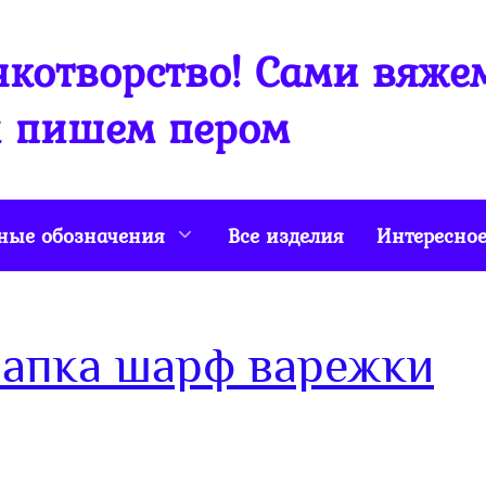
котворство! Сами вяже
 пишем пером
ные обозначения
Все изделия
Интересно
шапка шарф варежки