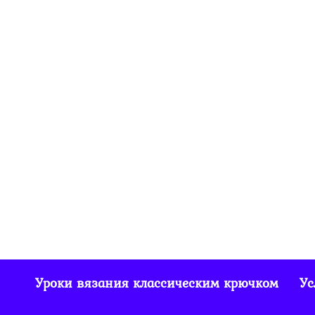
Вязаный шарф
крючком для
двухцветного
осенне-зимнего
комплекта
995
0
Уроки вязания классическим крючком
Ус