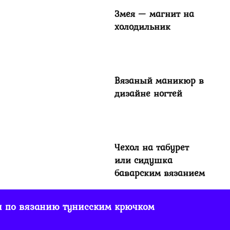
Змея — магнит на
холодильник
Вязаный маникюр в
дизайне ногтей
Чехол на табурет
или сидушка
баварским вязанием
и по вязанию тунисским крючком
Чехол для
пасхального яйца,