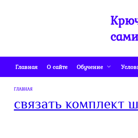
Перейти
к
Крюч
содержанию
сами
Главная
О сайте
Обучение
Услов
ГЛАВНАЯ
связать комплект 