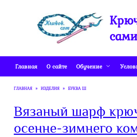
Перейти
к
Крюч
содержанию
сами
Главная
О сайте
Обучение
Услов
ГЛАВНАЯ
»
ИЗДЕЛИЯ
»
БУКВА Ш
Вязаный шарф крюч
осенне-зимнего ко