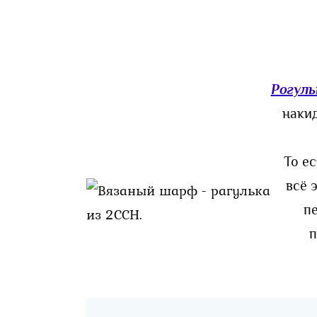
Рогуль
накид
То е
всё 
п
п