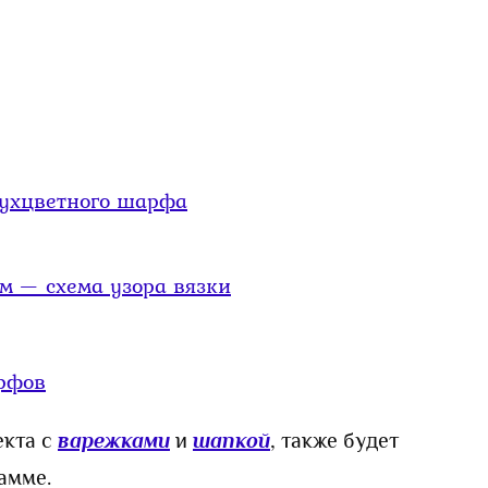
вухцветного шарфа
 — схема узора вязки
рфов
екта с
варежками
и
шапкой
, также будет
амме.