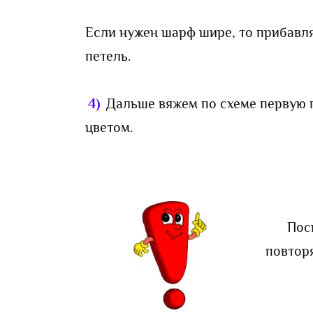
Если нужен шарф шире, то прибавля
петель.
4)
Дальше вяжем по схеме первую п
цветом.
Пос
повторя