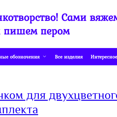
котворство! Сами вяже
 пишем пером
ные обозначения
Все изделия
Интересно
ком для двухцветног
мплекта