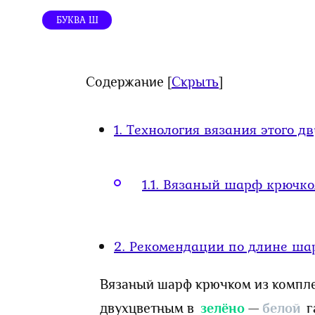
БУКВА Ш
Содержание
[
Скрыть
]
1.
Технология вязания этого д
1.1.
Вязаный шарф крючком
2.
Рекомендации по длине ша
Вязаный шарф крючком из компл
двухцветным в
зелёно
—
белой
г