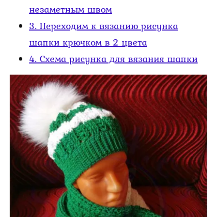
незаметным швом
3.
Переходим к вязанию рисунка
шапки крючком в 2 цвета
4.
Схема рисунка для вязания шапки