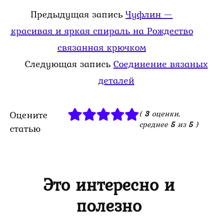
Предыдущая запись
Чуфлин —
красивая и яркая спираль на Рождество
связанная крючком
Следующая запись
Соединение вязаных
деталей
Оцените
(
3
оценки,
среднее
5
из
5
)
статью
Это интересно и
полезно