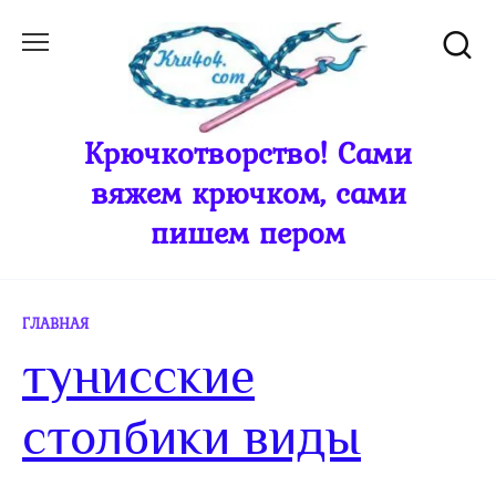
Перейти
к
содержанию
Крючкотворство! Сами
вяжем крючком, сами
пишем пером
ГЛАВНАЯ
тунисские
столбики виды