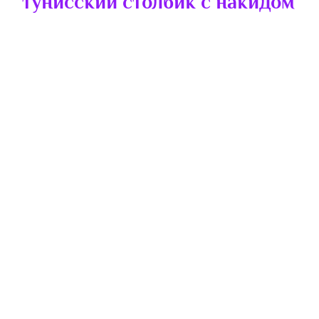
тунисский столбик с накидом