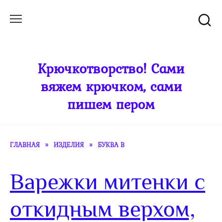
Перейти
к
содержанию
Крючкотворство! Сами
вяжем крючком, сами
пишем пером
ГЛАВНАЯ
»
ИЗДЕЛИЯ
»
БУКВА В
Варежки митенки с
откидным верхом,